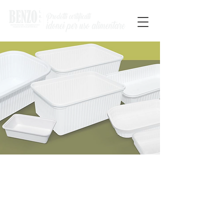
ESTRUSIONE E
STAMPAGGIO VASSOI
IN POLISTIROLO DAL
1986
I nostri prodotti